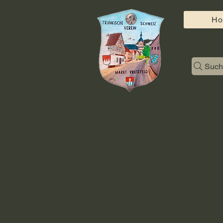
H
Such