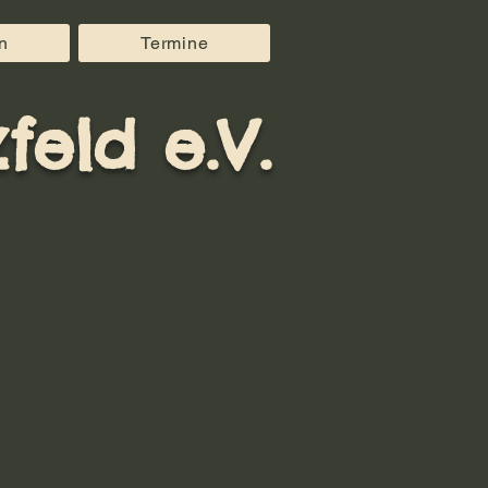
n
Termine
feld e.V.