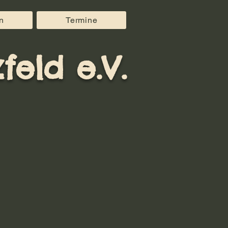
n
Termine
feld e.V.