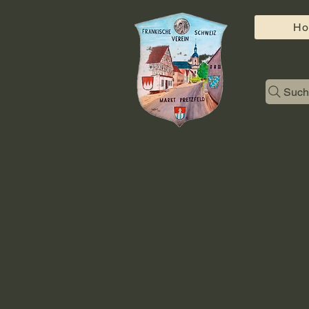
H
Such