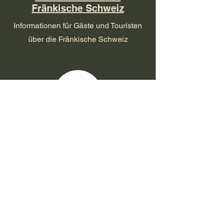
Fränkische Schweiz
Informationen für Gäste und Touristen
über die Fränkische Schweiz
Wanderregion Fränkische
Schweiz
Wanderwege in digitaler Form mit einer
Vielzahl an zusätzlichen Informationen