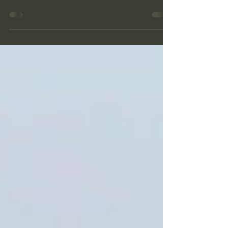
konnte uns nicht von der geplanten
Frühjahrswanderung abhalten. Final traten
16 Wanderer die Route am Parkplatz des
Senftenbergkellers gegen 14 Uhr an.
Begleitet wurden sie von dauerhaftem
Nieselregen, der deren Motivation aber nicht
schaden konnte. Die Route war mit 8,5
Kilometern nicht all zu lang, die 290
Höhenmeter bei immer wieder rutschigen
Untergrund waren aber doch eine
Herausforderung. An Weitblick war nicht zu
denken, die Felsen