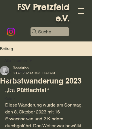
FSV Pretzfeld
e.V.
Suche
Beitrag
Alle Themen
Redaktion
Alle Themen
8. Okt. 2023
1 Min. Lesezeit
Herbstwanderung 2023
Vorstand
„Im Püttlachtal“
Jubiläen
Kultur
Diese Wanderung wurde am Sonntag, 
Wandern
den 8. Oktober 2023 mit 16 
Veranstaltung
Erwachsenen und 2 Kindern 
durchgeführt. Das Wetter war bewölkt 