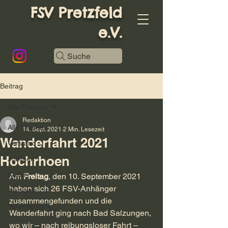
FSV Pretzfeld
e.V.
Suche
Beitrag
Alle Themen
Redaktion
Alle Themen
14. Sept. 2021
2 Min. Lesezeit
Wanderfahrt 2021
Vorstand
Hochrhoen
Jubiläen
Kultur
Am 
Freitag
, den 10. September 2021 
haben sich 26 FSV-Anhänger 
Wandern
zusammengefunden und die 
Veranstaltung
Wanderfahrt ging nach Bad Salzungen, 
wo wir – nach reibungsloser Fahrt – 